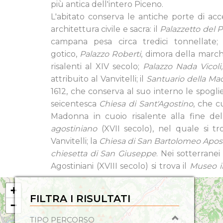
più antica dell'intero Piceno.
L'abitato conserva le antiche porte di ac
architettura civile e sacra: il
Palazzetto del 
campana pesa circa tredici tonnellate
gotico,
Palazzo Roberti
, dimora della march
risalenti al XIV secolo;
Palazzo Nada Vicoli,
attribuito al Vanvitelli; il
Santuario della Ma
1612, che conserva al suo interno le spoglie
seicentesca
Chiesa di Sant'Agostino
, che c
Madonna in cuoio risalente alla fine del
agostiniano
(XVII secolo), nel quale si tr
Vanvitelli; la
Chiesa di San Bartolomeo Apos
chiesetta di San Giuseppe
. Nei sotterrane
Agostiniani (XVIII secolo) si trova il
Museo in
+
FILTRA I RISULTATI
−
TIPO PERCORSO