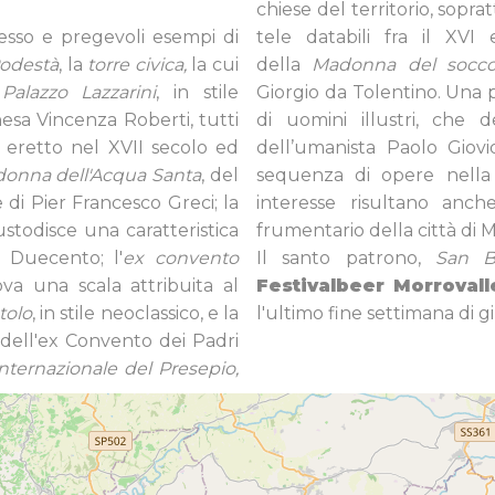
chiese del territorio, sopra
cesso e pregevoli esempi di
tele databili fra il XVI 
Podestà
, la
torre civica,
la cui
della
Madonna del socc
;
Palazzo Lazzarini
, in stile
Giorgio da Tolentino. Una pa
esa Vincenza Roberti, tutti
di uomini illustri, che
eretto nel XVII secolo ed
dell’umanista Paolo Giov
donna dell'Acqua Santa
, del
sequenza di opere nella 
 di Pier Francesco Greci; la
interesse risultano anc
ustodisce una caratteristica
frumentario della città di M
 Duecento; l'
ex convento
Il santo patrono,
San B
ova una scala attribuita al
Festivalbeer Morrovall
tolo
, in stile neoclassico, e la
l'ultimo fine settimana di g
i dell'ex Convento dei Padri
ternazionale del Presepio,