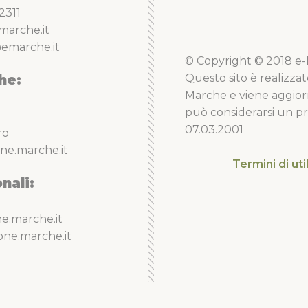
spiagge, negozi, lidi, il far
2311
di arrivo di questo bellissimo
marche.it
Sibillini Bike Map) che per p
molti appassionati di vivere qu
emarche.it
ha aderito e sostiene il pr
© Copyright © 2018 e-Li
he:
Questo sito è realizzat
Marche e viene aggior
può considerarsi un pro
07.03.2001
ro
ne.marche.it
Termini di uti
nali:
e.marche.it
one.marche.it