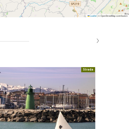
Leaflet
|
© OpenStreetMap contributors
›
Strada