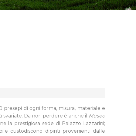
0 presepi di ogni forma, misura, materiale e
iù svariate. Da non perdere è anche il
Museo
 nella prestigiosa sede di Palazzo Lazzarini;
ile custodiscono dipinti provenienti dalle