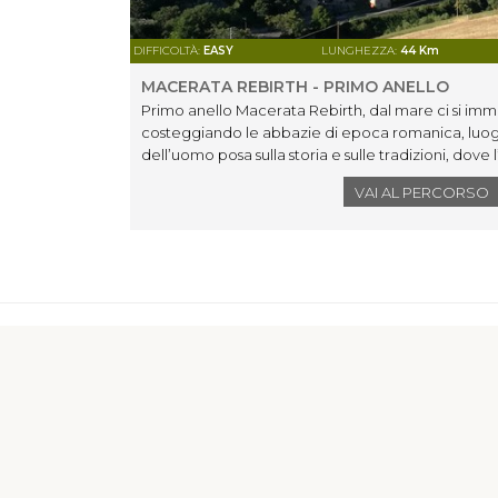
DIFFICOLTÀ:
EASY
LUNGHEZZA:
44 Km
MACERATA REBIRTH - PRIMO ANELLO
Primo anello Macerata Rebirth, dal mare ci si imme
costeggiando le abbazie di epoca romanica, luog
dell’uomo posa sulla storia e sulle tradizioni, dove 
nel mondo.
VAI AL PERCORSO