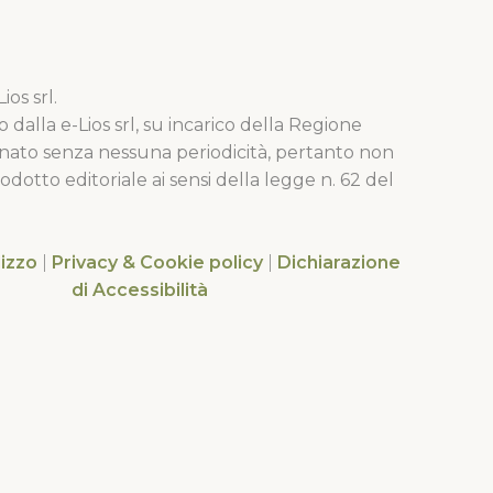
o e il molo sud che idealmente rappresenta il punto
 viaggio.Si ringrazia Fabrizio Castelli (portale web
rimo ha sviluppato il tracciato e ha permesso a
esto viaggio. Si ringrazia, inoltre, chi sul territorio
ogetto regionale Marche Outdoor.
os srl.
o dalla e-Lios srl, su incarico della Regione
nato senza nessuna periodicità, pertanto non
dotto editoriale ai sensi della legge n. 62 del
lizzo
|
Privacy & Cookie policy
|
Dichiarazione
di Accessibilità