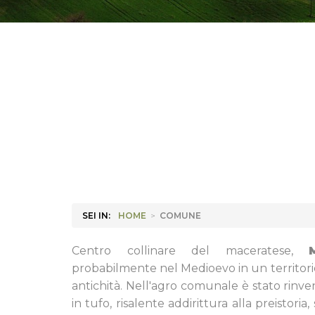
SEI IN:
HOME
>
COMUNE
Centro collinare del maceratese,
probabilmente nel Medioevo in un territori
antichità. Nell'agro comunale è stato rinve
in tufo, risalente addirittura alla preistoria