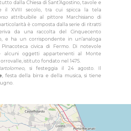
ttutto dalla Chiesa di Sant’Agostino, tavole e
e il XVIII secolo, tra cui spicca la tela
orso
attribuibile al pittore Marchisiano di
rticolarità è composta dalla serie di ritratti
 deriva da una raccolta del Cinquecento
io, e ha un corrispondente in un’analoga
Pinacoteca civica di Fermo. Di notevole
he alcuni oggetti appartenenti al Monte
orrovalle, istituto fondato nel 1475.
artolomeo
, si festeggia il 24 agosto. Il
e
, festa della birra e della musica, si tiene
iugno.