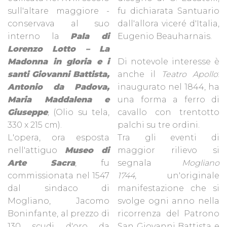
sull'altare maggiore -
fu dichiarata Santuario
conservava al suo
dall'allora viceré d'Italia,
interno la
Pala di
Eugenio Beauharnais.
Lorenzo Lotto – La
Madonna in gloria e i
Di notevole interesse è
santi Giovanni Battista,
anche il
Teatro Apollo
:
Antonio da Padova,
inaugurato nel 1844, ha
Maria Maddalena e
una forma a ferro di
Giuseppe
,
(Olio su tela,
cavallo con trentotto
330 x 215 cm).
palchi su tre ordini.
L'opera, ora esposta
Tra gli eventi di
nell'attiguo
Museo di
maggior rilievo si
Arte Sacra
, fu
segnala
Mogliano
commissionata nel 1547
1744,
un'originale
dal sindaco di
manifestazione che si
Mogliano, Jacomo
svolge ogni anno nella
Boninfante, al prezzo di
ricorrenza del Patrono
130 scudi d'oro da
San Giovanni Battista e