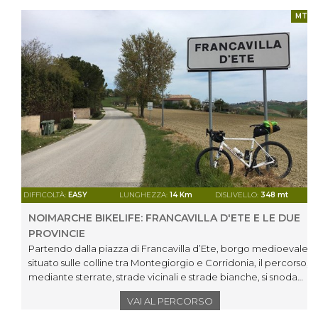
MTB
DIFFICOLTÀ:
EASY
LUNGHEZZA:
14 Km
DISLIVELLO:
348 mt
NOIMARCHE BIKELIFE: FRANCAVILLA D'ETE E LE DUE
PROVINCIE
Partendo dalla piazza di Francavilla d’Ete, borgo medioevale
situato sulle colline tra Montegiorgio e Corridonia, il percorso,
mediante sterrate, strade vicinali e strade bianche, si snoda
sulla valle del torrente Ete Morto (ricca di incantevoli scorci
VAI AL PERCORSO
paesaggistici) tra Francavilla d'Ete (FM) e Mogliano (MC).