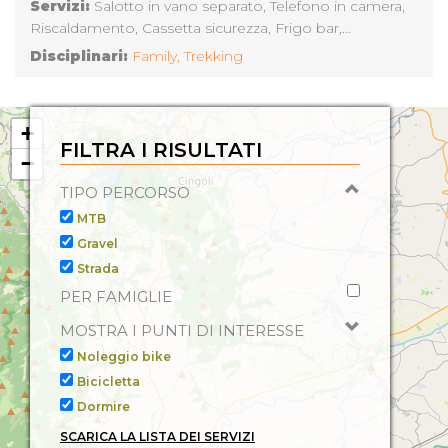
Servizi:
Salotto in vano separato, Telefono in camera,
Riscaldamento, Cassetta sicurezza, Frigo bar,
Accettazione Gruppi, Bar, TV, Cucina, Baby Sitting,
Disciplinari:
Family,
Trekking
Collegamento Internet, Sala TV, Aria Condizionata con
Impianto non Centralizzato, Trekking, Lavatura e
Stiratura Biancheria, Mezza Pensione a Persona,
+
Asciugacapelli, Phon, Piscina Coperta, Servizio
FILTRA I RISULTATI
−
Congressi, Pensione Completa a Persona, Camera con
balcone, Parco e Giardino, Aria condizionata, Propria
TIPO PERCORSO
piscina scoperta, Ristorante, Aria condizionata in Locali
MTB
Comuni, Giochi per Bambini, Sala Lettura, Accesso ad
Gravel
Internet, Atterraggio Elicotteri, Cassaforte,
Strada
PER FAMIGLIE
MOSTRA I PUNTI DI INTERESSE
Noleggio bike
Bicicletta
Dormire
SCARICA LA LISTA DEI SERVIZI