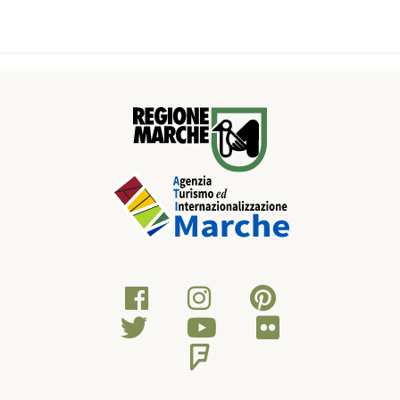
Dopo un breve tratto su asfalto, in direzione Montegiorgio, a
destra si scende per una sterrata con panorama sui monti
Sibillini, denominati anche monti Azzurri, verso la storica
chiesa di SantaCroce d’Ete (sec. XVI) ed il suo parco fuviale,
dove è possibile sostare per un pic-nic e per rifornirsi di acqua.
Dal parco fuviale, situato tra un’ansa del torrente Ete, si
attraversa il ponte di legno per immettersi su una strada
comunale, a tratti brecciata, che si abbandona ben presto
per salire ed immergersi in un ombroso anello naturalistico a
mezzacosta tra le campagne circostanti, per poi ridiscendere
nuovamente per una sterrata sulla strada principale. Da lì si fa
ritorno alla chiesa di Santa Croce d’Ete, per risalire
immediatamente a Francavilla d’Ete lungo un crinale di
media diffcoltà che termina in c.da Monterone, da cui si può
godere di un bel panorama sul borgo. Dalla collina di
Monterone si scende per le sue pendici, attraversando un
boschetto, fino al fosso Cupaggio, dal quale si risale
immediatamente per c.da Giardino e si ridiscende nei pressi
di un'antica fonte paesana denominata fonte vecchia.Da li si
risale sulla provinciale Maceratese, si svolta a sinistra per fare
ritorno alla piazza principale del paese ed alle auto. Nel
borgo di Francavilla sono presenti due attività Bike Friendly,
dove è possibile rifornirsi di vivande e trovare assistenza