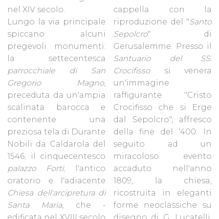
nel XIV secolo.
cappella con la
Lungo la via principale
riproduzione del "
Santo
spiccano alcuni
Sepolcro
" di
pregevoli monumenti:
Gerusalemme. Presso il
la settecentesca
Santuario del SS.
parrocchiale di San
Crocifisso
si venera
Gregorio Magno
,
un'immagine
preceduta da un'ampia
raffigurante "Cristo
scalinata barocca e
Crocifisso che si Erge
contenente una
dal Sepolcro", affresco
preziosa tela di Durante
della fine del ‘400. In
Nobili da Caldarola del
seguito ad un
1546; il cinquecentesco
miracoloso evento
palazzo Forti
; l'antico
accaduto nell'anno
oratorio e l'adiacente
1809, la chiesa,
Chiesa dell'arcipretura di
ricostruita in eleganti
Santa Maria
, che -
forme neoclassiche su
edificata nel XVIII secolo
disegno di G. Lucatelli,