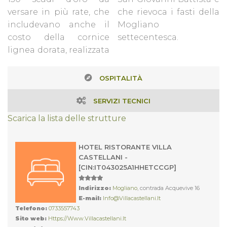
versare in più rate, che
che rievoca i fasti della
includevano anche il
Mogliano
costo della cornice
settecentesca.
lignea dorata, realizzata
OSPITALITÀ
SERVIZI TECNICI
Scarica la lista delle strutture
HOTEL RISTORANTE VILLA
CASTELLANI -
[CIN:IT043025A1HHETCCGP]
Indirizzo:
Mogliano
, contrada Acquevive 16
E-mail:
Info@villacastellani.it
Telefono:
0733557743
Sito web:
Https://www.villacastellani.it