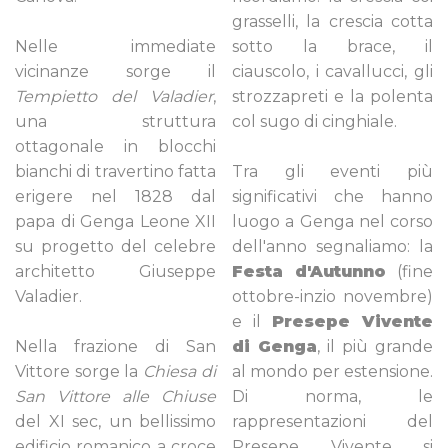
grasselli, la crescia cotta
Nelle immediate
sotto la brace, il
vicinanze sorge il
ciauscolo, i cavallucci, gli
Tempietto del Valadier
,
strozzapreti e la polenta
una struttura
col sugo di cinghiale.
ottagonale in blocchi
bianchi di travertino fatta
Tra gli eventi più
erigere nel 1828 dal
significativi che hanno
papa di Genga Leone XII
luogo a Genga nel corso
su progetto del celebre
dell'anno segnaliamo: la
architetto Giuseppe
Festa d'Autunno
(fine
Valadier.
ottobre-inzio novembre)
e il
Presepe Vivente
Nella frazione di San
di Genga
, il più grande
Vittore sorge la
Chiesa di
al mondo per estensione.
San Vittore alle Chiuse
Di norma, le
del XI sec, un bellissimo
rappresentazioni del
edificio romanico a croce
Presepe Vivente si