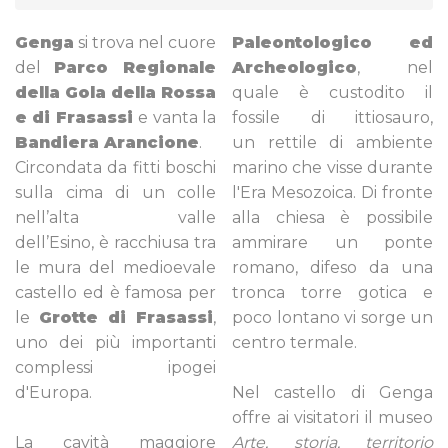
Genga
si trova nel cuore
Paleontologico ed
del
Parco Regionale
Archeologico
, nel
della Gola della Rossa
quale è custodito il
e di Frasassi
e vanta la
fossile di ittiosauro,
Bandiera Arancione
.
un rettile di ambiente
Circondata da fitti boschi
marino che visse durante
sulla cima di un colle
l'Era Mesozoica. Di fronte
nell’alta valle
alla chiesa è possibile
dell’Esino, è racchiusa tra
ammirare un ponte
le mura del medioevale
romano, difeso da una
castello ed è famosa per
tronca torre gotica e
le
Grotte di Frasassi
,
poco lontano vi sorge un
uno dei più importanti
centro termale.
complessi ipogei
d'Europa.
Nel castello di Genga
offre ai visitatori il museo
La cavità maggiore
Arte, storia, territorio