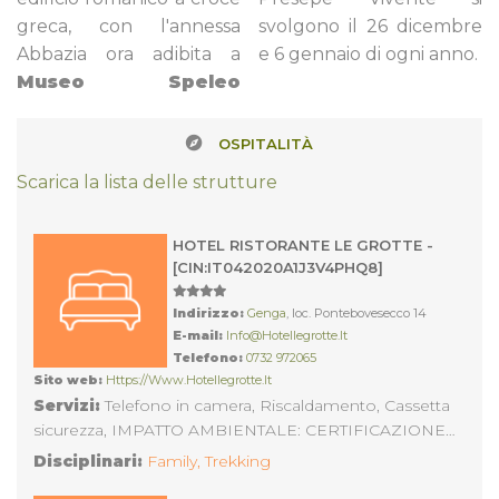
greca, con l'annessa
svolgono il 26 dicembre
Abbazia ora adibita a
e 6 gennaio di ogni anno.
Museo Speleo
OSPITALITÀ
Scarica la lista delle strutture
HOTEL RISTORANTE LE GROTTE -
[CIN:IT042020A1J3V4PHQ8]
Indirizzo:
Genga
, loc. Pontebovesecco 14
E-mail:
Info@hotellegrotte.it
Telefono:
0732 972065
Sito web:
Https://www.hotellegrotte.it
Servizi:
Telefono in camera, Riscaldamento, Cassetta
sicurezza, IMPATTO AMBIENTALE: CERTIFICAZIONE
ECOLABEL, Frigo bar, TV, Fitness e Centro Benessere,
Disciplinari:
Family,
Trekking
Ristorante, Aria condizionata, Italiano, Marchio di