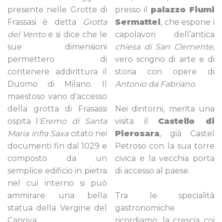
presente nelle Grotte di
presso il
palazzo Fiumi
Frassasi è detta
Grotta
Sermattei
, che espone i
del Vento
e si dice che le
capolavori dell’antica
sue dimensioni
chiesa di San Clemente
,
permettero di
vero scrigno di arte e di
contenere addirittura il
storia con opere di
Duomo di Milano. Il
Antonio da Fabriano
.
maestoso vano d'accesso
della grotta di Frasassi
Nei dintorni, merita una
ospita l
'Eremo di Santa
visita il
Castello di
Maria infra Saxa
citato nei
Pierosara
, già Castel
documenti fin dal 1029 e
Petroso con la sua torre
composto da un
civica e la vecchia porta
semplice edificio in pietra
di accesso al paese.
nel cui interno si può
ammirare una bella
Tra le specialità
statua della Vergine del
gastronomiche
Canova.
ricordiamo: la crescia coi