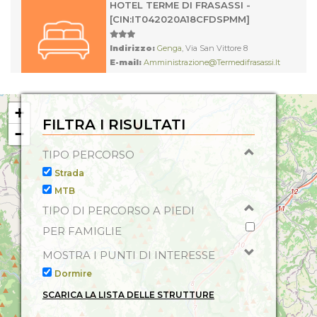
Qualità, Piscina Scoperta con Idromassaggio, Francese,
HOTEL TERME DI FRASASSI -
Giochi per Bambini, Radio, Spagnolo, Inglese,
[CIN:IT042020A18CFDSPMM]
Indirizzo:
Genga
, Via San Vittore 8
E-mail:
Amministrazione@termedifrasassi.it
Telefono:
0732251424
Sito web:
Https://www.hoteltermedifrasassi.it
Servizi:
TV Satellitare, Accettazione Gruppi, Frigo bar,
+
Sala TV, Telefono in camera, Riscaldamento,
FILTRA I RISULTATI
−
Asciugacapelli, Aria condizionata in Locali Comuni,
Disciplinari:
Trekking
Fitness e Centro Benessere, Aria Condizionata con
TIPO PERCORSO
Impianto Centralizzato, Cassaforte, Ascensore, Impianti
Strada
Termali, Bar, TV, Ristorante, Aria condizionata, Parco e
MTB
Giardino, Propria piscina scoperta, Servizio Congressi,
TIPO DI PERCORSO A PIEDI
Insonorizzazione,
PER FAMIGLIE
MOSTRA I PUNTI DI INTERESSE
Dormire
SCARICA LA LISTA DELLE STRUTTURE