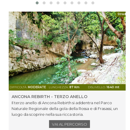
Strada
DIFFICOLTÀ:
MODERATE
LUNGHEZZA:
87 Km
DISLIVELLO:
1640 mt
ANCONA REBIRTH - TERZO ANELLO
Il terzo anello di Ancona Rebirth si addentra nel Parco
Naturale Regionale della gola della Rossa e di Frasassi, un
luogo da scoprire nella sua ricca storia.
VAI AL PERCORSO