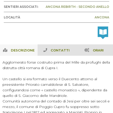
SENTIERI ASSOCIATI:
ANCONA REBIRTH - SECONDO ANELLO
LOCALITÀ
ANCONA
DESCRIZIONE
CONTATTI
ORARI
Agglomerato forse costruito prima del Mille da profughi della
distrutta città romana di Cupra I.
Un castello si era formato verso il Duecento attorno al
preesistente Priorato camaldolese di S. Salvatore,
configurandosi come « castello monastico », dipendente da
quello di S. Giacomo delle Mandriole.
Comunità autonoma del contado di Jesi per oltre sei secoli e
mezzo, il comune di Poggio Cupro fu soppresso sotto
Napoleone I nel 1812 ed aggregato a Maiolati; Proprio in