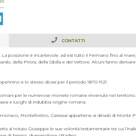
MO
CONTATTI
a posizione è incantevole: ad est tutto il Fermano fino al mare; da
nardo, della Priora, della Sibilla e del Vettore. Alcuni fanno deriv
ennino e lo stesso dicasi per il periodo 1870-1921.
ei Romani per le numerose monete romane rinvenute nel territorio.
aesi e luoghi di indubbia origine romana.
naco, Montefortino, Carassai appartiene ai dinasti di Monte Pass
tta al notaio Giuseppe le sue volontà testamentarie tra cui l’inalie
ione di Fermo, divenendone cittadino.