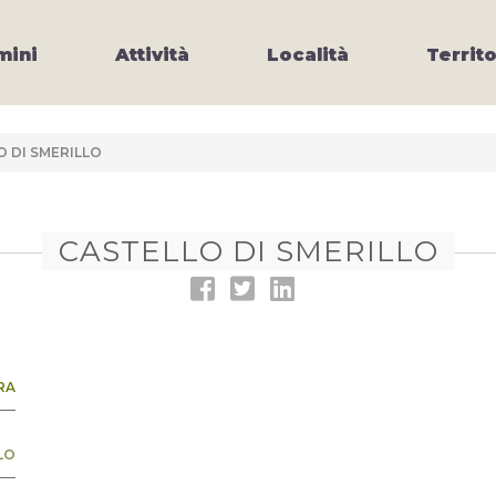
ini
Attività
Località
Territo
O DI SMERILLO
CASTELLO DI SMERILLO
RA
LO