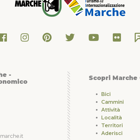
he -
Scopri Marche
conomico
Bici
Cammini
Attività
Località
Territori
Aderisci
marche.it