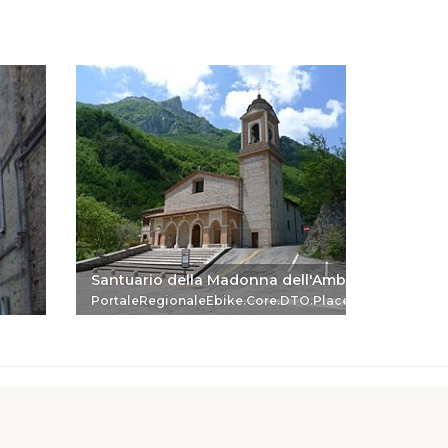
Santuario della Madonna dell'Ambro
Chiesa 
PortaleRegionaleEbike.Core.DTO.PlaceReferenceDTO
Portale