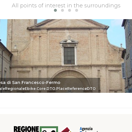
All points of interest in the surroundings
esa di San Francesco-Fermo
eDTO
aleRegionaleEbike.Core.DTO.PlaceReferenceDTO