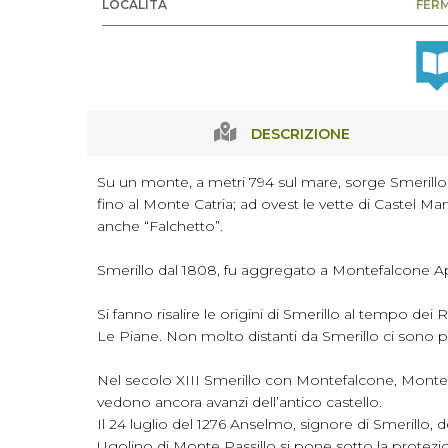
LOCALITÀ
FER
DESCRIZIONE
Su un monte, a metri 794 sul mare, sorge Smerillo. L
fino al Monte Catria; ad ovest le vette di Castel Ma
anche “Falchetto”.
Smerillo dal 1808, fu aggregato a Montefalcone App
Si fanno risalire le origini di Smerillo al tempo d
Le Piane. Non molto distanti da Smerillo ci sono p
Nel secolo XIII Smerillo con Montefalcone, Montemo
vedono ancora avanzi dell’antico castello.
Il 24 luglio del 1276 Anselmo, signore di Smerillo, de
Ugolino di Monte Passillo si pone sotto la protez