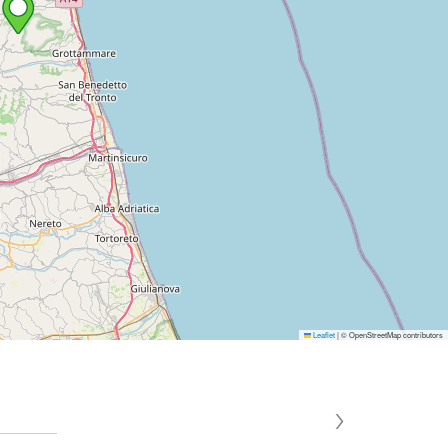
Leaflet
|
© OpenStreetMap contributors
›