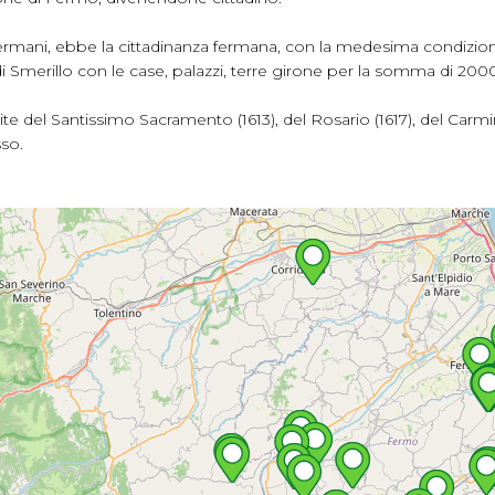
i Fermani, ebbe la cittadinanza fermana, con la medesima condizi
o di Smerillo con le case, palazzi, terre girone per la somma di 200
ite del Santissimo Sacramento (1613), del Rosario (1617), del Car
sso.