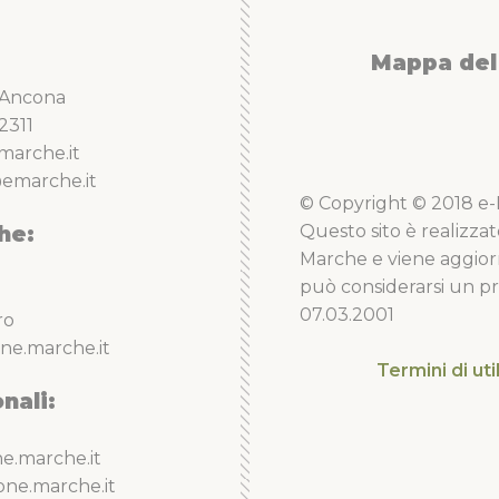
Mappa del 
5 Ancona
2311
marche.it
emarche.it
© Copyright © 2018 e-Li
he:
Questo sito è realizzat
Marche e viene aggior
può considerarsi un pro
07.03.2001
ro
ne.marche.it
Termini di uti
nali:
e.marche.it
one.marche.it