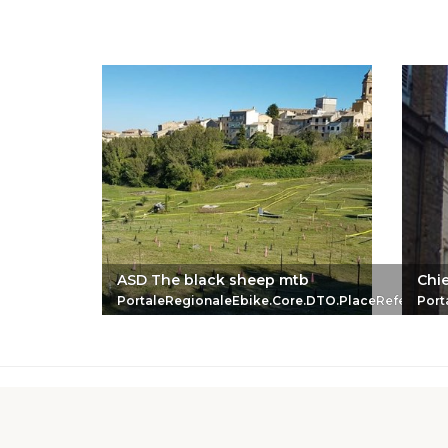
ASD The black sheep mtb
Chi
PortaleRegionaleEbike.Core.DTO.PlaceReferenc
Port