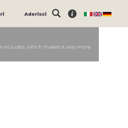
ri
Aderisci
e.includes, which makes it way more