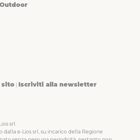
 Outdoor
sito
Iscriviti alla newsletter
|
os srl.
o dalla e-Lios srl, su incarico della Regione
nato senza nessuna periodicità, pertanto non