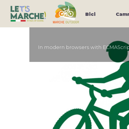
Bici
Camm
In modern browsers with ECMAScript