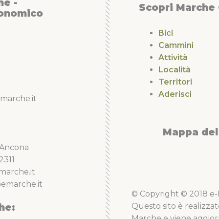
he -
Scopri Marche
conomico
Bici
Cammini
Attività
Località
Territori
Aderisci
marche.it
Mappa del 
5 Ancona
2311
marche.it
emarche.it
© Copyright © 2018 e-Li
he:
Questo sito è realizzat
Marche e viene aggior