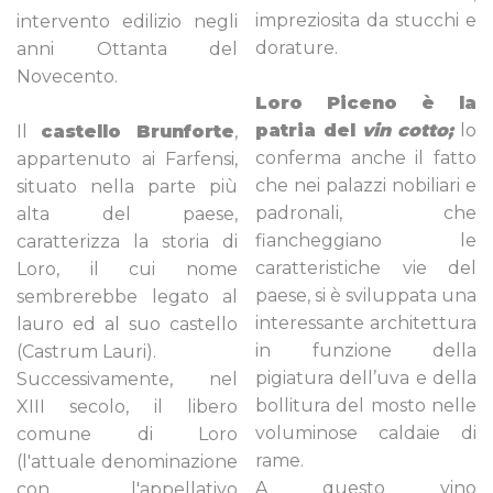
impreziosita da stucchi e
intervento edilizio negli
dorature.
anni Ottanta del
Novecento.
Loro Piceno è la
patria del
vin cotto;
lo
Il
castello Brunforte
,
conferma anche il fatto
appartenuto ai Farfensi,
che nei palazzi nobiliari e
situato nella parte più
padronali, che
alta del paese,
fiancheggiano le
caratterizza la storia di
caratteristiche vie del
Loro, il cui nome
paese, si è sviluppata una
sembrerebbe legato al
interessante architettura
lauro ed al suo castello
in funzione della
(Castrum Lauri).
pigiatura dell’uva e della
Successivamente, nel
bollitura del mosto nelle
XIII secolo, il libero
voluminose caldaie di
comune di Loro
rame.
(l'attuale denominazione
A questo vino
con l'appellativo