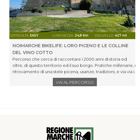
DIFFICOLTÀ:
EASY
LUNGHEZZA:
24,8 Km
DISLIVELLO:
427 mt
NOIMARCHE BIKELIFE: LORO PICENO E LE COLLINE
DEL VINO COTTO
Percorso che cerca di raccontare i 2000 anni di storia ed
oltre, di questo territorio ed il suo borgo. Pratiche millenarie, il
ritrovamento di una stele picena, usanze, tradizioni, e via via i
prodotti tipici e i cibi che si alternano al passare delle
VAI AL PERCORSO
ricorrenze e delle stagioni, ci parlano di un passato ricco ed
unico. Loro Piceno, paese abbarbicato su un colle a 436 metri
sul livel-lo del mare, offre una vista unica dalla torre della
Vittoria, spaziando dal Gran Sasso, i monti della Laga, i Sibillini,
il monte Conero fino al mare, a corollario i 50 e più paesi
visibili ad oc-chio nudo.