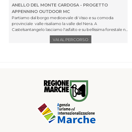
ANELLO DEL MONTE CARDOSA - PROGETTO
APPENNINO OUTDOOR MC
Partiamo dal borgo medioevale di Visso e su comoda
provinciale valle risaliamo la valle del Nera. A
Castelsantangelo lasciamo l'asfalto e su bellissima forestale nel
bosco risaliamo la selvaggia valle di Rapegna fino alle pendici
VAI AL PERCORSO
del Monte Cardosa. Bellissimi sono i panorami sull'intera
catena dei Sibillini, dalle vette più a nord fino al Vettore.Da
Costa Cavolese, una piccola sella alle pendici del Monte
Cardosa, prendiamo la via del ritorno con lunghissima discesa
su Visso.L'itinerario può essere percorso in entrambi i sensi di
marcia (senso orario consigliato)