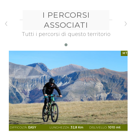
I PERCORSI
‹
›
ASSOCIATI
Tutti i percorsi di questo territorio
MTB
DIFFICOLTÀ:
EASY
LUNGHEZZA:
32,8 Km
DISLIVELLO:
1010 mt