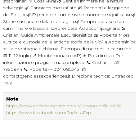
straordinari. ✨ Cosa vivrai 🌿 Sentieri immersi nella natura
selvaggia 🌿 Panorami mozzafiato 🌿 Racconti e leggende
dei Sibillini 🌿 Esperienze immersive e momenti significativi 🌿
Storie sussurrate dalla montagna 🌿 Tempo per ascoltare,
camminare e lasciarsi sorprendere Ad accompagnarti: 🥾
Cristian, Guida Ambientale Escursionistica 📖 Roberta Mora,
autrice e custode delle antiche storie della Sibilla Appenninica
✨ La montagna ti chiama. È tempo di mettersi in cammino.
📅 11–12 luglio 📍 Montemonaco (AP) ⚠️ Posti limitati Per
informazioni e programma completo: 📞 Cristian — 351
7990844 📞 Roberta — 324 0853431 📩
contact@endlessexperiences.it Direzione tecnica: Untracked
Italy
Note
https://www.endlessexperiences.it/il-regno-della-sibilla
https://www.facebook.com/EndlessExp