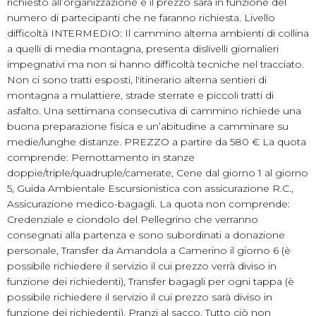
richiesto all’organizzazione e il prezzo sarà in funzione del
numero di partecipanti che ne faranno richiesta. Livello
difficoltà INTERMEDIO: Il cammino alterna ambienti di collina
a quelli di media montagna, presenta dislivelli giornalieri
impegnativi ma non si hanno difficoltà tecniche nel tracciato.
Non ci sono tratti esposti, l'itinerario alterna sentieri di
montagna a mulattiere, strade sterrate e piccoli tratti di
asfalto. Una settimana consecutiva di cammino richiede una
buona preparazione fisica e un’abitudine a camminare su
medie/lunghe distanze. PREZZO a partire da 580 € La quota
comprende: Pernottamento in stanze
doppie/triple/quadruple/camerate, Cene dal giorno 1 al giorno
5, Guida Ambientale Escursionistica con assicurazione R.C.,
Assicurazione medico-bagagli. La quota non comprende:
Credenziale e ciondolo del Pellegrino che verranno
consegnati alla partenza e sono subordinati a donazione
personale, Transfer da Amandola a Camerino il giorno 6 (è
possibile richiedere il servizio il cui prezzo verrà diviso in
funzione dei richiedenti), Transfer bagagli per ogni tappa (è
possibile richiedere il servizio il cui prezzo sarà diviso in
funzione dei richiedenti), Pranzi al sacco, Tutto ciò non