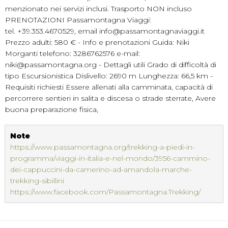
menzionato nei servizi inclusi. Trasporto NON incluso
PRENOTAZIONI Passamontagna Viaggi:
tel. +39.353.4670529, email info@passamontagnaviaggi.it
Prezzo adulti: 580 € - Info e prenotazioni Guida: Niki
Morganti telefono: 3286762576 e-mail:
niki@passamontagna.org - Dettagli utili Grado di difficoltà di
tipo Escursionistica Dislivello: 2690 m Lunghezza: 66,5 km -
Requisiti richiesti Essere allenati alla camminata, capacità di
percorrere sentieri in salita e discesa o strade sterrate, Avere
buona preparazione fisica,
Note
https://www.passamontagna.org/trekking-a-piedi-in-
programma/viaggi-in-italia-e-nel-mondo/3956-cammino-
dei-cappuccini-da-camerino-ad-amandola-marche-
trekking-sibillini
https://www.facebook.com/Passamontagna.Trekking/