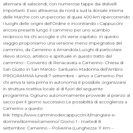
alternarsi di saliscendi, con numerose tappe dai dislivelli
importanti. Esso attraversa da nord a sud la dorsale interna
delle Marche con un percorso di quasi 400 km ripercorrendo
i luoghi delle origini dell’Ordine e incontrando i Cappuccini
ancora presenti lungo il cammino per uno scambio
reciproco tra chi accoglie e chi viene ospitato. In questo
viaggio proponiamo una versione meno impegnativa del
cammino, da Camerino a Amandola.Luoghi di particolare
rilievo storico, artistico e spirituale in questo tratto del
cammino:- Convento di Renacavata a Camerino- Chiesa di
San Giusto in San Maroto- Santuario Madonna dell’Ambro
PROGRAMMA lunedì 7 settembre - arrivo a Camerino Per
chi arriva la sera prima in autonomia è possibile organizzarsi
in struttura ricettiva locale al di fuori del seguente
programma. Ognuno autonomamente provvede al pranzo al
sacco per il giorno successivo.Le possibilità di accoglienza a
Camerino a questo
link: https://www.camminodeicappuccini.it/mangiare-e-
dormire/dormire/camerino/ Giorno 1 - martedì 8
settembre: Camerino – Polverina (Lunghezza: 11 Km –