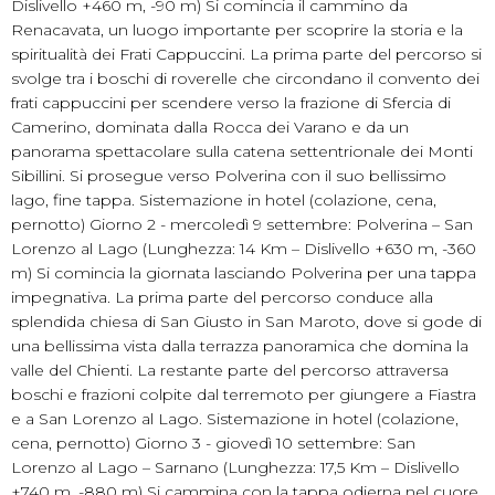
Dislivello +460 m, -90 m) Si comincia il cammino da
Renacavata, un luogo importante per scoprire la storia e la
spiritualità dei Frati Cappuccini. La prima parte del percorso si
svolge tra i boschi di roverelle che circondano il convento dei
frati cappuccini per scendere verso la frazione di Sfercia di
Camerino, dominata dalla Rocca dei Varano e da un
panorama spettacolare sulla catena settentrionale dei Monti
Sibillini. Si prosegue verso Polverina con il suo bellissimo
lago, fine tappa. Sistemazione in hotel (colazione, cena,
pernotto) Giorno 2 - mercoledì 9 settembre: Polverina – San
Lorenzo al Lago (Lunghezza: 14 Km – Dislivello +630 m, -360
m) Si comincia la giornata lasciando Polverina per una tappa
impegnativa. La prima parte del percorso conduce alla
splendida chiesa di San Giusto in San Maroto, dove si gode di
una bellissima vista dalla terrazza panoramica che domina la
valle del Chienti. La restante parte del percorso attraversa
boschi e frazioni colpite dal terremoto per giungere a Fiastra
e a San Lorenzo al Lago. Sistemazione in hotel (colazione,
cena, pernotto) Giorno 3 - giovedì 10 settembre: San
Lorenzo al Lago – Sarnano (Lunghezza: 17,5 Km – Dislivello
+740 m, -880 m) Si cammina con la tappa odierna nel cuore