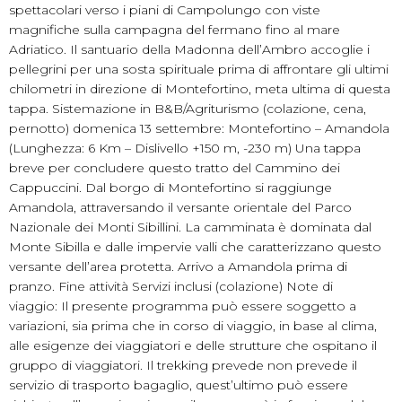
spettacolari verso i piani di Campolungo con viste
magnifiche sulla campagna del fermano fino al mare
Adriatico. Il santuario della Madonna dell’Ambro accoglie i
pellegrini per una sosta spirituale prima di affrontare gli ultimi
chilometri in direzione di Montefortino, meta ultima di questa
tappa. Sistemazione in B&B/Agriturismo (colazione, cena,
pernotto) domenica 13 settembre: Montefortino – Amandola
(Lunghezza: 6 Km – Dislivello +150 m, -230 m) Una tappa
breve per concludere questo tratto del Cammino dei
Cappuccini. Dal borgo di Montefortino si raggiunge
Amandola, attraversando il versante orientale del Parco
Nazionale dei Monti Sibillini. La camminata è dominata dal
Monte Sibilla e dalle impervie valli che caratterizzano questo
versante dell’area protetta. Arrivo a Amandola prima di
pranzo. Fine attività Servizi inclusi (colazione) Note di
viaggio: Il presente programma può essere soggetto a
variazioni, sia prima che in corso di viaggio, in base al clima,
alle esigenze dei viaggiatori e delle strutture che ospitano il
gruppo di viaggiatori. Il trekking prevede non prevede il
servizio di trasporto bagaglio, quest’ultimo può essere