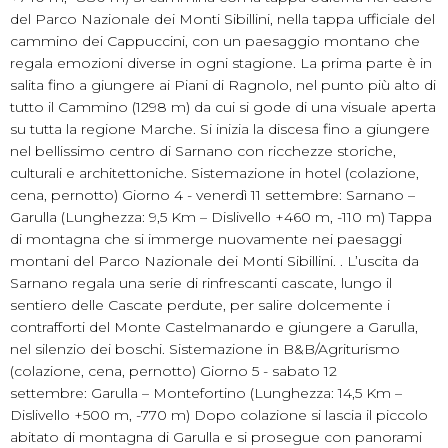
del Parco Nazionale dei Monti Sibillini, nella tappa ufficiale del
cammino dei Cappuccini, con un paesaggio montano che
regala emozioni diverse in ogni stagione. La prima parte è in
salita fino a giungere ai Piani di Ragnolo, nel punto più alto di
tutto il Cammino (1298 m) da cui si gode di una visuale aperta
su tutta la regione Marche. Si inizia la discesa fino a giungere
nel bellissimo centro di Sarnano con ricchezze storiche,
culturali e architettoniche. Sistemazione in hotel (colazione,
cena, pernotto) Giorno 4 - venerdì 11 settembre: Sarnano –
Garulla (Lunghezza: 9,5 Km – Dislivello +460 m, -110 m) Tappa
di montagna che si immerge nuovamente nei paesaggi
montani del Parco Nazionale dei Monti Sibillini. . L’uscita da
Sarnano regala una serie di rinfrescanti cascate, lungo il
sentiero delle Cascate perdute, per salire dolcemente i
contrafforti del Monte Castelmanardo e giungere a Garulla,
nel silenzio dei boschi. Sistemazione in B&B/Agriturismo
(colazione, cena, pernotto) Giorno 5 - sabato 12
settembre: Garulla – Montefortino (Lunghezza: 14,5 Km –
Dislivello +500 m, -770 m) Dopo colazione si lascia il piccolo
abitato di montagna di Garulla e si prosegue con panorami