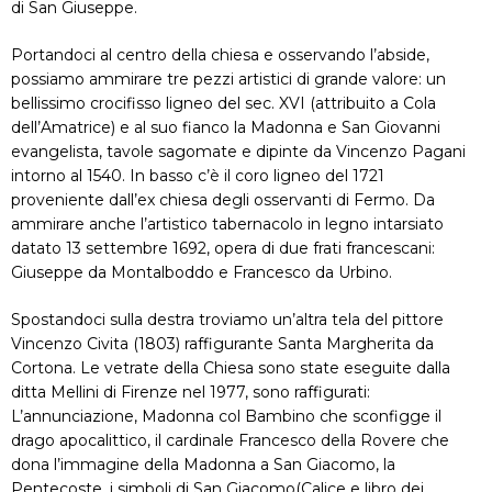
di San Giuseppe.
Portandoci al centro della chiesa e osservando l’abside,
possiamo ammirare tre pezzi artistici di grande valore: un
bellissimo crocifisso ligneo del sec. XVI (attribuito a Cola
dell’Amatrice) e al suo fianco la Madonna e San Giovanni
evangelista, tavole sagomate e dipinte da Vincenzo Pagani
intorno al 1540. In basso c’è il coro ligneo del 1721
proveniente dall’ex chiesa degli osservanti di Fermo. Da
ammirare anche l’artistico tabernacolo in legno intarsiato
datato 13 settembre 1692, opera di due frati francescani:
Giuseppe da Montalboddo e Francesco da Urbino.
Spostandoci sulla destra troviamo un’altra tela del pittore
Vincenzo Civita (1803) raffigurante Santa Margherita da
Cortona. Le vetrate della Chiesa sono state eseguite dalla
ditta Mellini di Firenze nel 1977, sono raffigurati:
L’annunciazione, Madonna col Bambino che sconfigge il
drago apocalittico, il cardinale Francesco della Rovere che
dona l’immagine della Madonna a San Giacomo, la
Pentecoste, i simboli di San Giacomo(Calice e libro dei