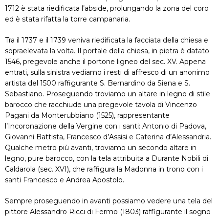
1712 è stata riedificata l’abside, prolungando la zona del coro
ed è stata rifatta la torre campanaria.
Tra il 1737 e il 1739 veniva riedificata la facciata della chiesa e
sopraelevata la volta. Il portale della chiesa, in pietra è datato
1546, pregevole anche il portone ligneo del sec. XV. Appena
entrati, sulla sinistra vediamo i resti di affresco di un anonimo
artista del 1500 raffigurante S. Bernardino da Siena e S.
Sebastiano. Proseguendo troviamo un altare in legno di stile
barocco che racchiude una pregevole tavola di Vincenzo
Pagani da Monterubbiano (1525), rappresentante
l’Incoronazione della Vergine con i santi: Antonio di Padova,
Giovanni Battista, Francesco d’Assisi e Caterina d’Alessandria.
Qualche metro più avanti, troviamo un secondo altare in
legno, pure barocco, con la tela attribuita a Durante Nobili di
Caldarola (sec. XVI), che raffigura la Madonna in trono con i
santi Francesco e Andrea Apostolo.
Sempre proseguendo in avanti possiamo vedere una tela del
pittore Alessandro Ricci di Fermo (1803) raffigurante il sogno