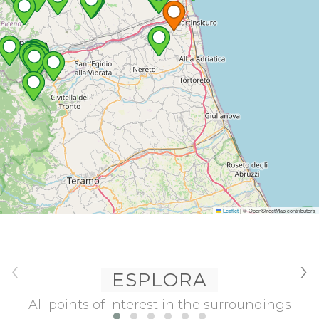
Leaflet
|
© OpenStreetMap contributors
‹
›
ESPLORA
All points of interest in the surroundings