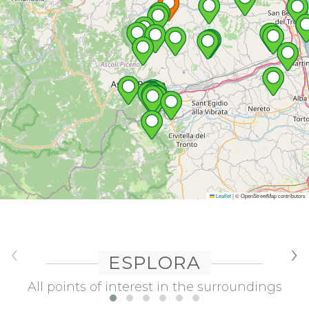
Leaflet
|
© OpenStreetMap contributors
‹
›
ESPLORA
All points of interest in the surroundings