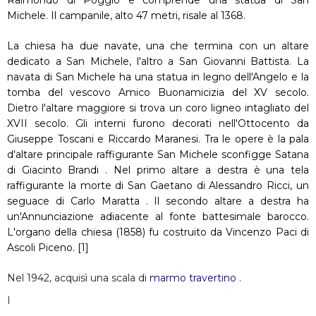
Raimondo di Poggio e comprende una statua di San
Michele. Il campanile, alto 47 metri, risale al 1368.
La chiesa ha due navate, una che termina con un altare
dedicato a San Michele, l'altro a San Giovanni Battista. La
navata di San Michele ha una statua in legno dell'Angelo e la
tomba del vescovo Amico Buonamicizia del XV secolo.
Dietro l'altare maggiore si trova un coro ligneo intagliato del
XVII secolo. Gli interni furono decorati nell'Ottocento da
Giuseppe Toscani e Riccardo Maranesi. Tra le opere è la pala
d'altare principale raffigurante San Michele sconfigge Satana
di Giacinto Brandi . Nel primo altare a destra è una tela
raffigurante la morte di San Gaetano di Alessandro Ricci, un
seguace di Carlo Maratta . Il secondo altare a destra ha
un'Annunciazione adiacente al fonte battesimale barocco.
L'organo della chiesa (1858) fu costruito da Vincenzo Paci di
Ascoli Piceno. [1]
Nel 1942, acquisì una
scala di
marmo travertino
.
I