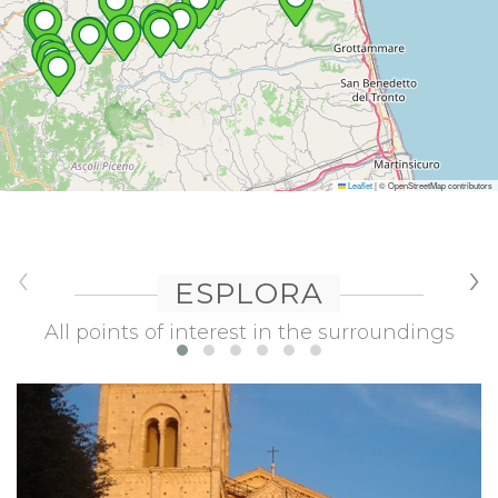
Leaflet
|
© OpenStreetMap contributors
‹
›
ESPLORA
All points of interest in the surroundings