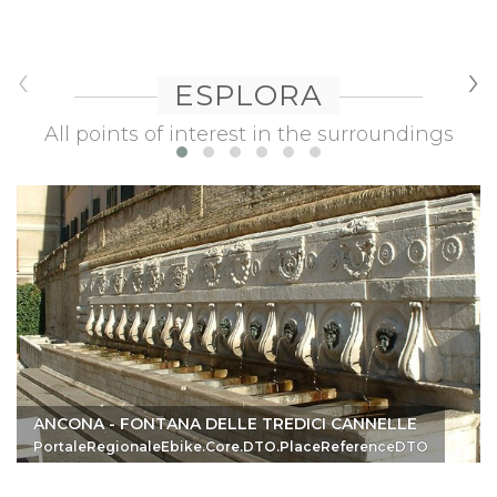
‹
›
ESPLORA
All points of interest in the surroundings
ANCONA - FONTANA DELLE TREDICI CANNELLE
PortaleRegionaleEbike.Core.DTO.PlaceReferenceDTO