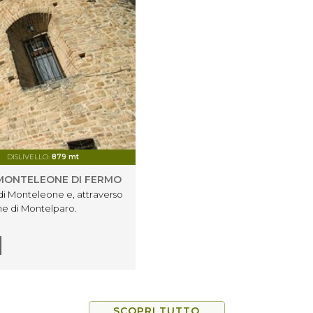
DISLIVELLO:
879 mt
MONTELEONE DI FERMO
di Monteleone e, attraverso
une di Montelparo.
SCOPRI TUTTO