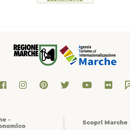
he -
Scopri Marche
conomico