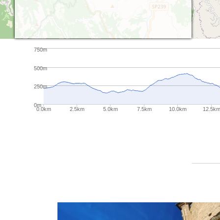
750m
500m
250m
0m
0.0km
2.5km
5.0km
7.5km
10.0km
12.5k