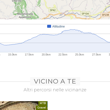
Altitudine
m
15.0km
17.5km
20.0km
22.5km
25.0km
27.5km
VICINO A TE
Altri percorsi nelle vicinanze
MTB
Gravel