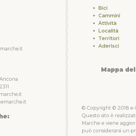
Bici
Cammini
Attività
Località
Territori
Aderisci
marche.it
Mappa del 
5 Ancona
2311
marche.it
emarche.it
© Copyright © 2018 e-Li
he:
Questo sito è realizzat
Marche e viene aggior
può considerarsi un pro