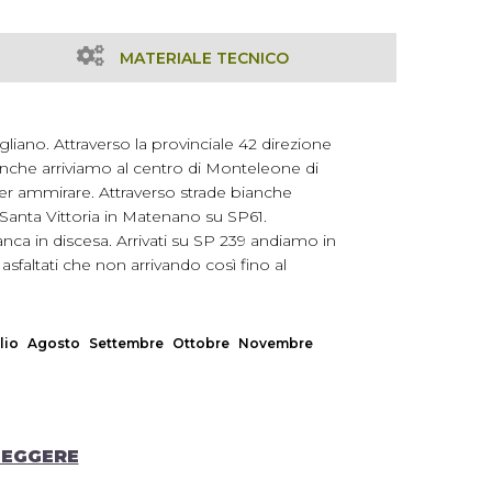
MATERIALE TECNICO
liano. Attraverso la provinciale 42 direzione
bianche arriviamo al centro di Monteleone di
ter ammirare. Attraverso strade bianche
Santa Vittoria in Matenano su SP61.
ca in discesa. Arrivati su SP 239 andiamo in
asfaltati che non arrivando così fino al
lio
Agosto
Settembre
Ottobre
Novembre
LEGGERE