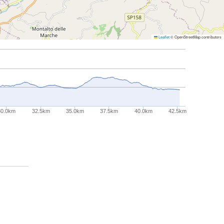
Leaflet
© OpenStreetMap contributors
30.0km
32.5km
35.0km
37.5km
40.0km
42.5km