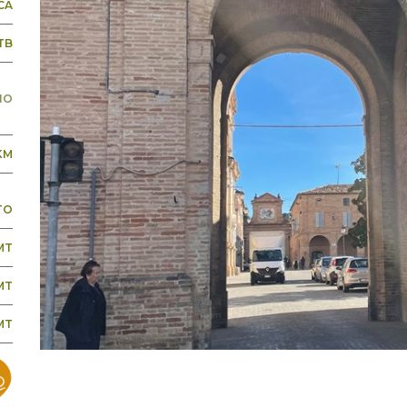
CA
TB
NO
KM
TO
MT
MT
 MT