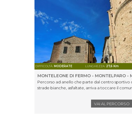
DIFFICOLTÀ:
MODERATE
LUNGHEZZA:
27,6 Km
MONTELEONE DI FERMO - MONTELPARO - 
Percorso ad anello che parte dal centro sportivo 
strade bianche, asfaltate, arriva a toccare il com
VAI AL PERCORSO