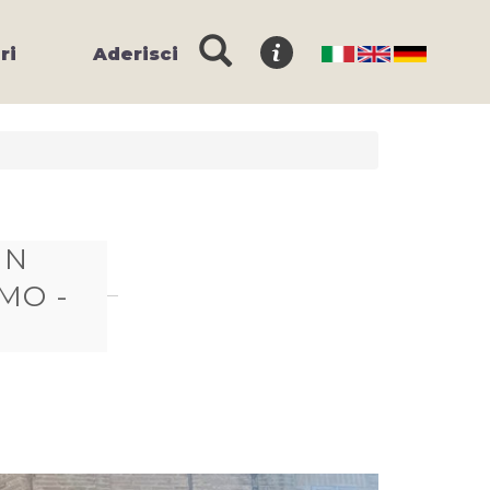
ri
Aderisci
IN
MO -