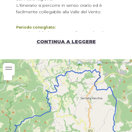
L'itinerario si percorre in senso orario ed è
facilmente collegabile alla Valle del Vento.
Periodo consigliato:
Gennaio
Febbraio
Marzo
Aprile
Maggio
Giugno
Luglio
Agosto
Settembre
Ottobre
Novembre
CONTINUA A LEGGERE
Dicembre