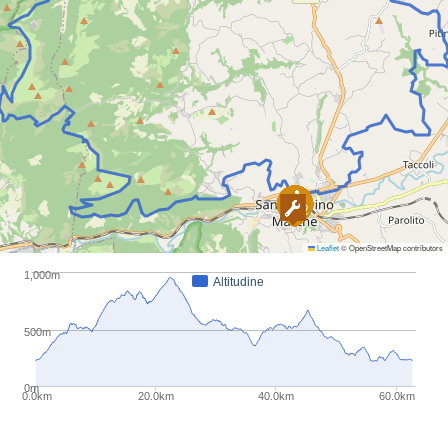
Leaflet
© OpenStreetMap contributors
1,000m
Altitudine
500m
0m
0.0km
20.0km
40.0km
60.0km