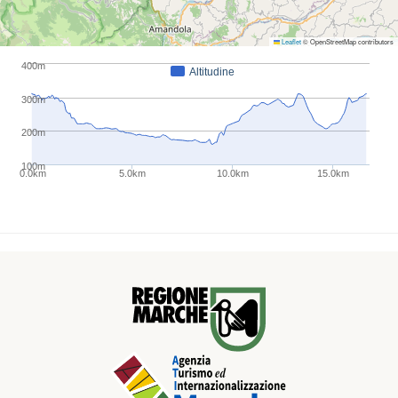
Leaflet
© OpenStreetMap contributors
400m
Altitudine
300m
200m
100m
0.0km
5.0km
10.0km
15.0km