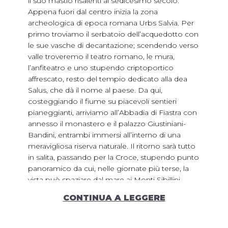
il suo mastio risalenti al sedicesimo secolo.
Appena fuori dal centro inizia la zona
archeologica di epoca romana Urbs Salvia. Per
primo troviamo il serbatoio dell’acquedotto con
le sue vasche di decantazione; scendendo verso
valle troveremo il teatro romano, le mura,
l’anfiteatro e uno stupendo criptoportico
affrescato, resto del tempio dedicato alla dea
Salus, che dà il nome al paese. Da qui,
costeggiando il fiume su piacevoli sentieri
pianeggianti, arriviamo all’Abbadia di Fiastra con
annesso il monastero e il palazzo Giustiniani-
Bandini, entrambi immersi all’interno di una
meravigliosa riserva naturale. Il ritorno sarà tutto
in salita, passando per la Croce, stupendo punto
panoramico da cui, nelle giornate più terse, la
vista può spaziare dal mare ai Monti Sibillini.
Durante il percorso numerosi i punti dove poter
CONTINUA A LEGGERE
fare una sosta per gustare i prodotti del
territorio o per fare un pic-nic nel verde.