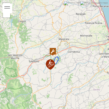
Periodo consigliato:
Gennaio
Febbraio
Marzo
Aprile
Maggio
Giugno
Luglio
Agosto
Settembre
Ottobre
Novembre
Dicembre
Note:
Per maggiori info:
https://www.noimarche.it/it/cicloturismo/bike-
urbisaglia/5/urbisaglia-in-mtb/3.html