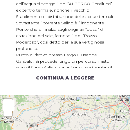
dell’acqua si scorge il c.d. “ALBERGO Gentilucci”,
ex centro termale, nonché il vecchio
Stabilimento di distribuzione delle acque termali.
Sovrastante il torrente Salino è l’ imponente
Ponte che si innalza sugli originari “pozzi” di
estrazione del sale, famoso il c.d. “Pozzo
Poderoso”, così detto per la sua vertiginosa
profondità.
Punto di ritrovo presso Largo Giuseppe
Garibaldi. Si procede lungo un percorso misto
verso il fiume Salino per arrivare a costeggiare il
fiume Tenna con arrivo presso il punto di
CONTINUA A LEGGERE
partenza.
Periodo consigliato:
Gennaio
Febbraio
Marzo
Aprile
Maggio
Giugno
Luglio
Agosto
Settembre
Ottobre
Novembre
Dicembre
Note:
Per maggiori info: