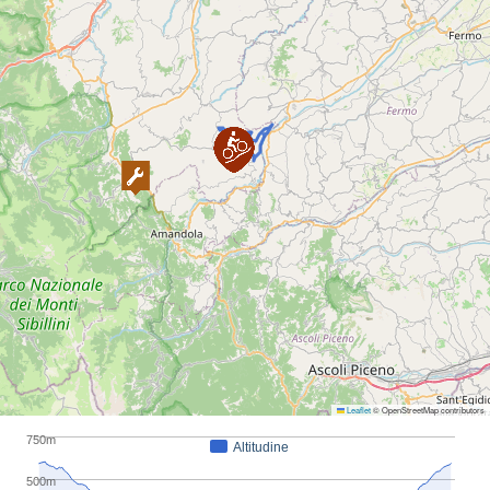
https://www.noimarche.it/it/cicloturismo/bike-penna-san-
giovanni/32/penna-san-giovanni-in-mtb/92.html
Leaflet
© OpenStreetMap contributors
750m
Altitudine
500m