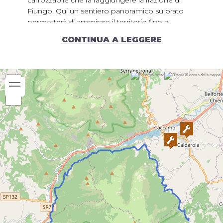
Fiungo. Qui un sentiero panoramico su prato
permetterà di ammirare il territorio fino a
superare i ruderi dell’antico paese. Oltrepassato
CONTINUA A LEGGERE
il borgo si prosegue lungo la valle, seguendo il
sentiero si raggiunge la chiesa rupestre di
Madonna del Sasso. Continuando si raggiunge il
borgo di Valcimarra dove è possibile trovare
rinfrescarsi sul lavatoio e la relativa fonte
d’acqua.
Si procede sul sentiero che traversa prima un
ghiaioso pendio di ulivi, poi si immette nel
bosco fino a confluire in una strada sterrata. Si
avanza seguendo una strada bianca verso il
Castello di Pievefavera che si mostra nella sua
posizione dominante. Immancabile la visita al
Castello, con la vista sul lago di Caccamo e sulla
piana di Caldarola. Il borgo avvolge il visitatore,
tra vicoli, archi e piagge che parlano di una storia
centenaria, custode di famosi frantoi a pietra
ancora attivi conservati nei seminterrati del