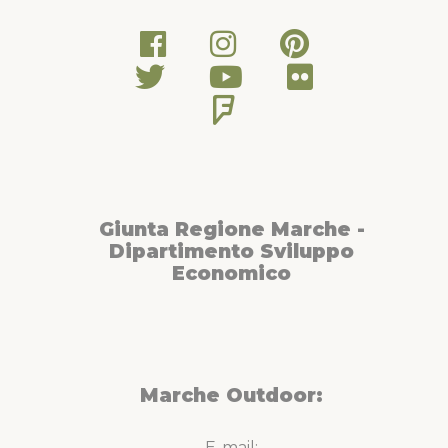
imboccare un sentiero che dopo 1,3 km. arriva al Monastero
di San Francesco di Pievebovigliana. Da qui si prosegue per
strada asfaltata imboccando il sentiero del lungo lago di
Polverina fino a raggiungere l’abitato di Polverina.
Giunta Regione Marche -
Dipartimento Sviluppo
Economico
Marche Outdoor:
E-mail: