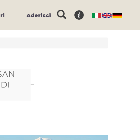
ri
Aderisci
 SAN
DI