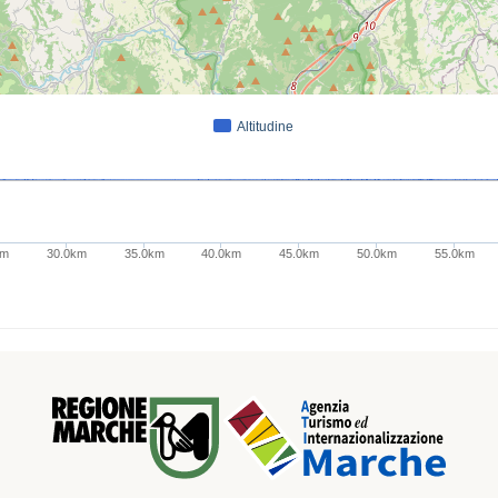
Altitudine
km
30.0km
35.0km
40.0km
45.0km
50.0km
55.0km