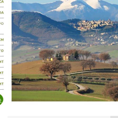
CA
DA
PO
KM
TO
MT
MT
MT