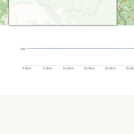
0m
0.0km
5.0km
10.0km
15.0km
20.0km
25.0