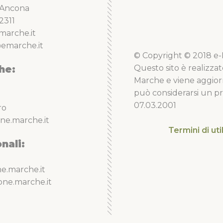
5 Ancona
2311
marche.it
emarche.it
© Copyright © 2018 e-Li
he:
Questo sito è realizzat
Marche e viene aggior
può considerarsi un pro
07.03.2001
ro
ne.marche.it
Termini di uti
nali:
e.marche.it
one.marche.it