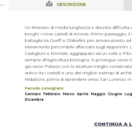
DESCRIZIONE
Un itinerario di media lunghezza e discreta difficolta 
borghi: i nove castelli di Arcevia. Primo passaggio, il
battaglia tra Guelfi e Ghibellini, per arrivare presto ad
interamente percorribile affacciata sugli Appennini. L
Castiglioni e Montale, aggrappato ad un colle e Piticch
sempre all'agricoltura biologica. Si prosegue verso M
giù verso Palazzo con la struttura meglio conservata, 
antico tra i castelli e uno dei migliori esempi di arc
Nidastore, prima di riprendere verso San Lorenzo I
Periodo consigliato:
Gennaio
Febbraio
Marzo
Aprile
Maggio
Giugno
Lug
Dicembre
CONTINUA A 