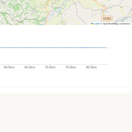
Leaflet
© OpenStreetMap contributors
60.0km
65.0km
70.0km
75.0km
80.0km