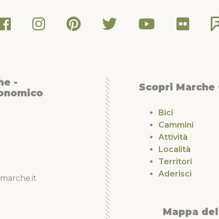
he -
Scopri Marche
conomico
Bici
Cammini
Attività
Località
Territori
Aderisci
marche.it
Mappa del 