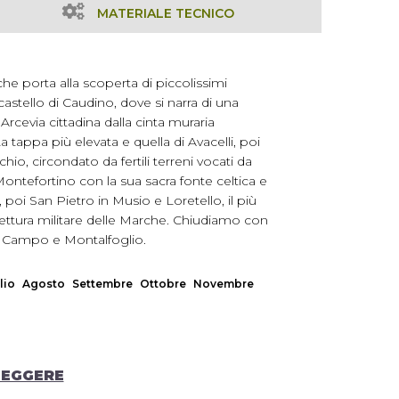
MATERIALE TECNICO
che porta alla scoperta di piccolissimi
 castello di Caudino, dove si narra di una
 Arcevia cittadina dalla cinta muraria
a tappa più elevata e quella di Avacelli, poi
io, circondato da fertili terreni vocati da
ontefortino con la sua sacra fonte celtica e
poi San Pietro in Musio e Loretello, il più
hitettura militare delle Marche. Chiudiamo con
n Campo e Montalfoglio.
lio
Agosto
Settembre
Ottobre
Novembre
LEGGERE