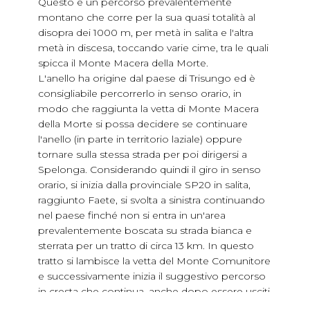
Questo è un percorso prevalentemente
montano che corre per la sua quasi totalità al
disopra dei 1000 m, per metà in salita e l'altra
metà in discesa, toccando varie cime, tra le quali
spicca il Monte Macera della Morte.
L'anello ha origine dal paese di Trisungo ed è
consigliabile percorrerlo in senso orario, in
modo che raggiunta la vetta di Monte Macera
della Morte si possa decidere se continuare
l'anello (in parte in territorio laziale) oppure
tornare sulla stessa strada per poi dirigersi a
Spelonga. Considerando quindi il giro in senso
orario, si inizia dalla provinciale SP20 in salita,
raggiunto Faete, si svolta a sinistra continuando
nel paese finché non si entra in un'area
prevalentemente boscata su strada bianca e
sterrata per un tratto di circa 13 km. In questo
tratto si lambisce la vetta del Monte Comunitore
e successivamente inizia il suggestivo percorso
in cresta che continua, anche dopo essere usciti
dal bosco, in un paesaggio dominato dal