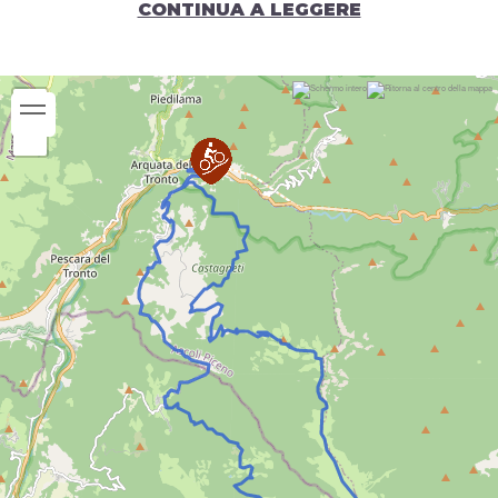
CONTINUA A LEGGERE
massiccio del Monte Vettore per circa 5 km. Il
sentiero passa poi per il Monte Macera della
Morte, da dove si gode di una vista a 360 gradi
sui Monti della Laga e raggiunge poco dopo il
punto di massima quota a 2070 mslm, al
confine tra tre regioni, Marche, Lazio e Abruzzo.
Da qui inizia la lunga discesa, prima blanda e poi
più ripida. Il percroso entra in territorio laziale,
passa tra boschi e diverse radure dove sono
presenti dei laghetti montani, tra cui, il più
grande è il Lago Secco. In questa parte del
tracciato, fino a Poggio d'Api, il sentiero non è
ben visibile, quindi è bene attenersi alla traccia
GPS per mantenere l'orientamento. Raggiunto
Poggio d'Api, si prende la SP20 e si rientra nelle
Marche in prossimità di Colle di Arquata e,
passando per Spelonga, si fa ritorno al punto di
partenza.
Tempo di percorrenza:
3h 45'