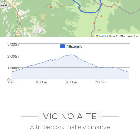
Periodo consigliato:
Gennaio
Febbraio
Marzo
Aprile
Maggio
Giugno
Luglio
Agosto
Settembre
Ottobre
Novembre
Dicembre
Leaflet
© OpenStreetMap contributors
3,000m
Altitudine
2,000m
1,000m
0m
0.0km
10.0km
20.0km
30.0km
VICINO A TE
Altri percorsi nelle vicinanze