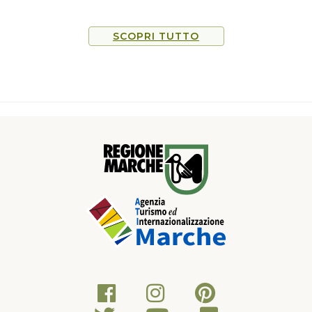
parco naturale, passa per il Monte Comunitore attraversando
paesaggi mozzafiato con alle spalle il Monte Vettore. Si arriva
SCOPRI TUTTO
quindi tramite strada in cresta fino a Monte Macera della
Morte a circa 2025 mslm, dove si gode di una vista a 360 gradi
sui Monti della Laga. Si riprende fiato e si ritorna al punto di
partenza, per un tratto seguendo lo stesso percorso,
deviando al km 30,5 verso Spelonga e godendosi i monti che
ci circondano.