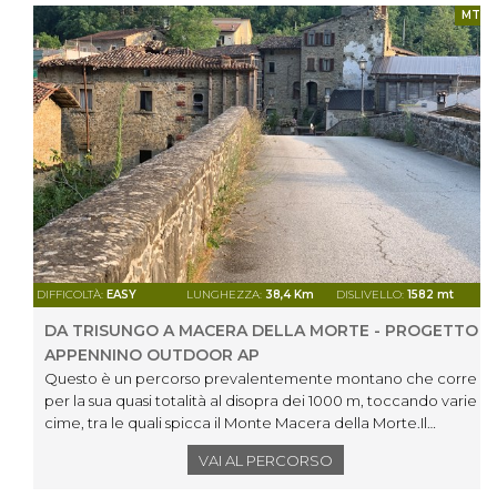
MTB
DIFFICOLTÀ:
EASY
LUNGHEZZA:
38,4 Km
DISLIVELLO:
1582 mt
DA TRISUNGO A MACERA DELLA MORTE - PROGETTO
APPENNINO OUTDOOR AP
Questo è un percorso prevalentemente montano che corre
per la sua quasi totalità al disopra dei 1000 m, toccando varie
cime, tra le quali spicca il Monte Macera della Morte.Il
percorso ha origine dal paese di Trisungo, frazione del
VAI AL PERCORSO
comune di Arquata del Tronto. Si sale inizialmente attraverso
il bosco per poi incontrare la strada bianca che ci porta fino al