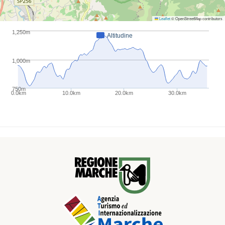
portare la bici a mano, nello specifico al km 6,8 e
Leaflet
© OpenStreetMap contributors
al km 29,3)
1,250m
Altitudine
1,000m
750m
0.0km
10.0km
20.0km
30.0km