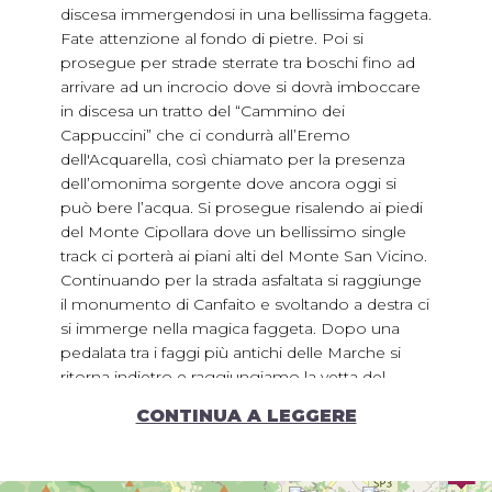
discesa immergendosi in una bellissima faggeta.
Fate attenzione al fondo di pietre. Poi si
prosegue per strade sterrate tra boschi fino ad
arrivare ad un incrocio dove si dovrà imboccare
in discesa un tratto del “Cammino dei
Cappuccini” che ci condurrà all’Eremo
dell'Acquarella, così chiamato per la presenza
dell’omonima sorgente dove ancora oggi si
può bere l’acqua. Si prosegue risalendo ai piedi
del Monte Cipollara dove un bellissimo single
track ci porterà ai piani alti del Monte San Vicino.
Continuando per la strada asfaltata si raggiunge
il monumento di Canfaito e svoltando a destra ci
si immerge nella magica faggeta. Dopo una
pedalata tra i faggi più antichi delle Marche si
ritorna indietro e raggiungiamo la vetta del
monte La Pereta dove dalla sua croce c’è una
CONTINUA A LEGGERE
bellissima vista che spazia dal monte San vicino
al lago di Cingoli fino al mare. Da lì iniziamo la
discesa che ci porterà a Elcito, facciamo