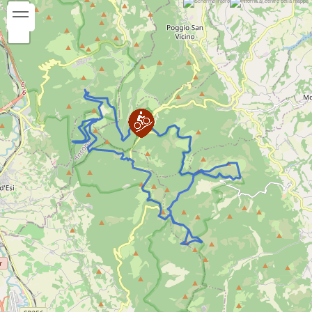
attenzione all’ultimo tratto con fondo di pietre.
Elcito è uno splendido paesino arroccato su
uno sperone roccioso e con i suoi 821 m sul
livello del mare, è tra i borghi più alti delle
Marche. Dopo una passeggiata tra i suggestivi
vicoletti e una pausa per bere e mangiare,
facciamo ritorno a pian dell’Elmo, risalendo per
la strada asfaltata e poi imbrecciata.
Periodo consigliato:
Gennaio
Febbraio
Marzo
Aprile
Maggio
Giugno
Luglio
Agosto
Settembre
Ottobre
Novembre
Dicembre
Note:
BC
BC+ (si segnalano brevi tratti tecnici in discesa
dal km 0,5 al km 1,3)
OC+ (si segnalano brevi tratti tecnici in discesa
che richiedono particolare attenzione o di