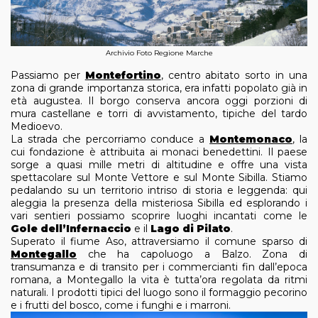
Archivio Foto Regione Marche
Passiamo per
Montefortino
, centro abitato sorto in una
zona di grande importanza storica, era infatti popolato già in
età augustea. Il borgo conserva ancora oggi porzioni di
mura castellane e torri di avvistamento, tipiche del tardo
Medioevo.
La strada che percorriamo conduce a
Montemonaco
, la
cui fondazione è attribuita ai monaci benedettini. Il paese
sorge a quasi mille metri di altitudine e offre una vista
spettacolare sul Monte Vettore e sul Monte Sibilla. Stiamo
pedalando su un territorio intriso di storia e leggenda: qui
aleggia la presenza della misteriosa Sibilla ed esplorando i
vari sentieri possiamo scoprire luoghi incantati come le
Gole dell’Infernaccio
e il
Lago di Pilato
.
Superato il fiume Aso, attraversiamo il comune sparso di
Montegallo
che ha capoluogo a Balzo. Zona di
transumanza e di transito per i commercianti
fin dall’epoca
romana, a Montegallo la vita è tutta’ora regolata da ritmi
naturali. I prodotti tipici del luogo sono il formaggio pecorino
e i frutti del bosco, come i funghi e i marroni.