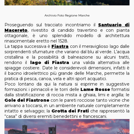
Archivio Foto Regione Marche
Proseguendo sul tracciato incontriamo il
Santuario di
Macereto
, rivestito di candido travertino e con pianta
ottagonale, è uno splendido modello di architettura
rinascimentale eretto nel 1528.
La tappa successiva è
Fiastra
con il meraviglioso lago dalle
sorprendenti sfumature che variano dal blu al verde. L’acqua
cristallina e la possibilità di balneazione su alcuni tratti,
rendono il
lago di Fiastra
una valida alternativa alle
spiagge costiere. Date le considerevoli dimensioni, infatti è
il bacino idroelettrico più grande delle Marche, permette la
pratica di pesca, canoa, vela e altri sport acquatici.
Poco lontano da qui la natura si esprime in suggestive
formazioni: i pinnacoli e le torri delle
Lame Rosse
formatisi
dalla stratificazione di roccia mista a ghiaia, limi e argilla; le
Gole del Fiastrone
con le pareti rocciose tanto vicine che
arrivano a toccarsi, in un ambiente naturale completamente
intatto e selvaggio; la
Grotta dei Frati
che rappresentò la
“casa” di diversi eremiti benedettini e francescani.