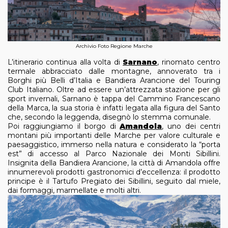
Archivio Foto Regione Marche
L’itinerario continua alla volta di
Sarnano
, rinomato centro
termale abbracciato dalle montagne, annoverato tra i
Borghi più Belli d’Italia e Bandiera Arancione del Touring
Club Italiano. Oltre ad essere un’attrezzata stazione per gli
sport invernali, Sarnano è tappa del Cammino Francescano
della Marca, la sua storia è infatti legata alla figura del Santo
che, secondo la leggenda, disegnò lo stemma comunale.
Poi raggiungiamo il borgo di
Amandola
, uno dei centri
montani più importanti delle Marche per valore culturale e
paesaggistico, immerso nella natura e considerato la “porta
est” di accesso al Parco Nazionale dei Monti Sibillini.
Insignita della Bandiera Arancione, la città di Amandola offre
innumerevoli prodotti gastronomici d’eccellenza: il prodotto
principe è il Tartufo Pregiato dei Sibillini, seguito dal miele,
dai formaggi, marmellate e molti altri.